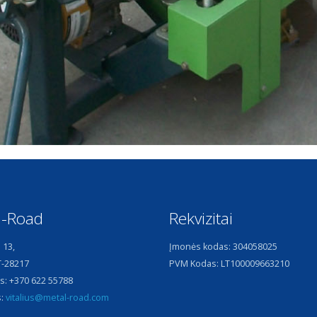
l-Road
Rekvizitai
 13,
Įmonės kodas: 304058025
T-28217
PVM Kodas: LT100009663210
s:
+370 622 55788
s:
vitalius@metal-road.com