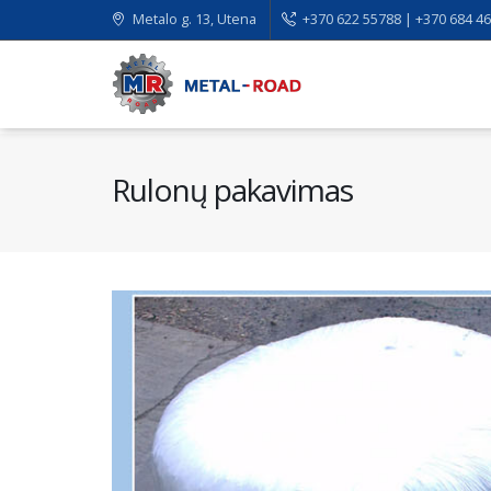
Metalo g. 13, Utena
+370 622 55788 | +370 684 4
Rulonų pakavimas