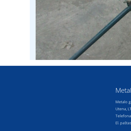
Meta
Metalo g.
Utena, L
Telefona
El. pašta