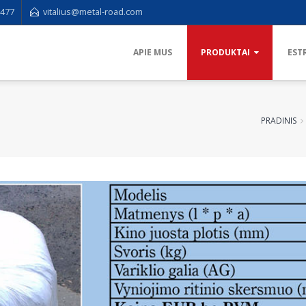
6477
vitalius@metal-road.com
APIE MUS
PRODUKTAI
EST
PRADINIS