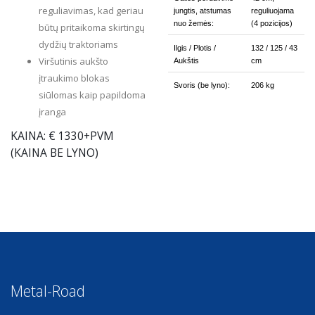
reguliavimas, kad geriau
jungtis, atstumas
reguliuojama
nuo žemės:
(4 pozicijos)
būtų pritaikoma skirtingų
dydžių traktoriams
Ilgis / Plotis /
132 / 125 / 43
Viršutinis aukšto
Aukštis
cm
įtraukimo blokas
Svoris (be lyno):
206 kg
siūlomas kaip papildoma
įranga
KAINA: € 1330+PVM
(KAINA BE LYNO)
Metal-Road