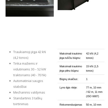
Traukiamoji jėga 42 kN
Maksimali traukimo
42 kN (4,2
(4,2 tonos)
jėga tuščiu būgnu:
tonos)
Tinka mažiems ir
Maksimali traukimo
15 kN (1,5
vidutiniams 30 – 52 kW
jėga pilnu būgnu:
tonos)
traktoriams (40 - 70 hk)
Būgnų skaičius:
1
Automatiniai saugos
stabdžiai
Lyno ilgis ritėje:
77 m, 10 mm
Mechaninis valdymas
/ 62 m, 11 mm
(ISO 6687)
Standartinis 3 taškų
tvirtinimas
Rekomenduojamas
50 m, 10 mm