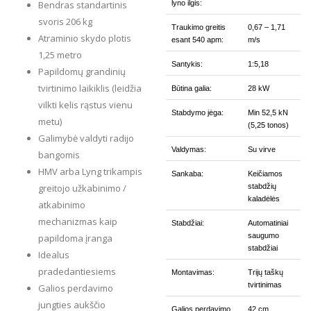
Bendras standartinis
lyno ilgis:
svoris 206 kg
Traukimo greitis
0,67 – 1,71
Atraminio skydo plotis
esant 540 apm:
m/s
1,25 metro
Santykis:
1:5,18
Papildomų grandinių
tvirtinimo laikiklis (leidžia
Būtina galia:
28 kW
vilkti kelis rąstus vienu
Stabdymo jėga:
Min 52,5 kN
metu)
(5,25 tonos)
Galimybė valdyti radijo
Valdymas:
Su virve
bangomis
HMV arba Lyng trikampis
Sankaba:
Keičiamos
greitojo užkabinimo /
stabdžių
kaladėlės
atkabinimo
mechanizmas kaip
Stabdžiai:
Automatiniai
saugumo
papildoma įranga
stabdžiai
Idealus
pradedantiesiems
Montavimas:
Trijų taškų
tvirtinimas
Galios perdavimo
jungties aukščio
Galios perdavimo
42 cm,