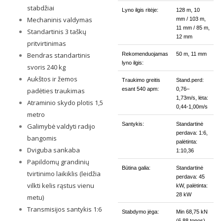
stabdžiai
Lyno ilgis ritėje:
128 m, 10
Mechaninis valdymas
mm / 103 m,
11 mm / 85 m,
Standartinis 3 taškų
12 mm
pritvirtinimas
Bendras standartinis
Rekomenduojamas
50 m, 11 mm
lyno ilgis:
svoris 240 kg
Aukštos ir žemos
Traukimo greitis
Stand.perd:
esant 540 apm:
0,76–
padėties traukimas
1,73m/s, lėta:
Atraminio skydo plotis 1,5
0,44-1,00m/s
metro
Santykis:
Standartinė
Galimybė valdyti radijo
perdava: 1:6,
bangomis
palėtinta:
Dviguba sankaba
1:10,36
Papildomų grandinių
Būtina galia:
Standartinė
tvirtinimo laikiklis (leidžia
perdava: 45
vilkti kelis rąstus vienu
kW, palėtinta:
28 kW
metu)
Transmisijos santykis 1:6
Stabdymo jėga:
Min 68,75 kN
(6,88 tonos)