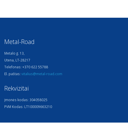
Metal-Road
Metalo g. 13,
Utena, LT-28217
Telefonas:
+370 622 55788
El. paštas:
vitalius@metal-road.com
Rekvizitai
Įmonės kodas: 304058025
PVM Kodas: LT100009663210