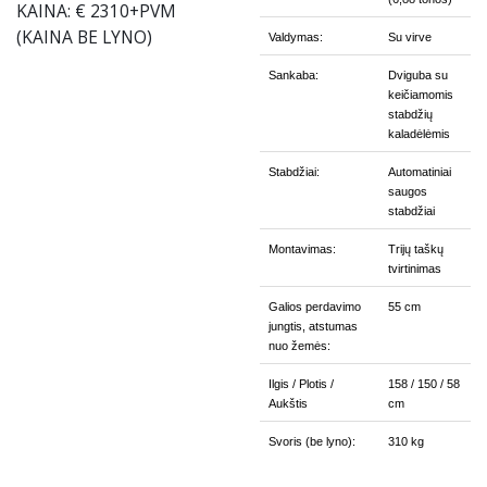
KAINA: € 2310+PVM
(KAINA BE LYNO)
Valdymas:
Su virve
Sankaba:
Dviguba su
keičiamomis
stabdžių
kaladėlėmis
Stabdžiai:
Automatiniai
saugos
stabdžiai
Montavimas:
Trijų taškų
tvirtinimas
Galios perdavimo
55 cm
jungtis, atstumas
nuo žemės:
Ilgis / Plotis /
158 / 150 / 58
Aukštis
cm
Svoris (be lyno):
310 kg