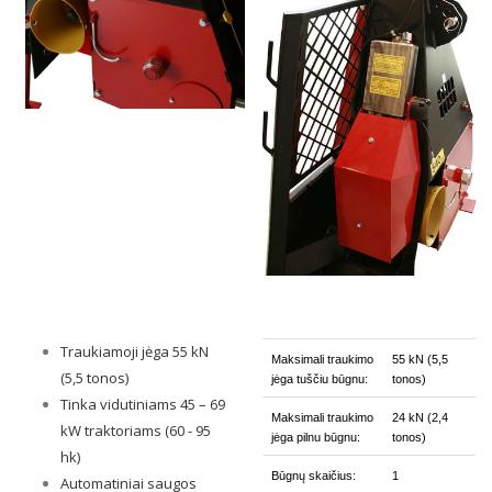
Traukiamoji jėga 55 kN
Maksimali traukimo
55 kN (5,5
(5,5 tonos)
jėga tuščiu būgnu:
tonos)
Tinka vidutiniams 45 – 69
Maksimali traukimo
24 kN (2,4
kW traktoriams (60 - 95
jėga pilnu būgnu:
tonos)
hk)
Būgnų skaičius:
1
Automatiniai saugos